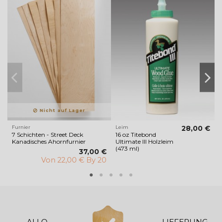
Nicht auf Lager
Furnier
Leim
28,00 €
T
7 Schichten - Street Deck
16 oz Titebond
T
Kanadisches Ahornfurnier
Ultimate III Holzleim
(473 ml)
37,00 €
Von
22,00 € By 20
ALLO
LIEFERUNG