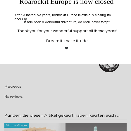
Roarockit Europe is now closed
strapazierfähiges Material handelt.
After 13 incredible years, Roarockit Europe is officially closing its
doors 😢
Artikeldetails
It has been a wonderful adventure, we shall never forget.
Thank you for your wonderful support all these years!
Breite
30,5 cm (12'')
Länge
122 cm (48'')
Dream it, make it, ride it
❤️
Artikel-Nr.
RLLB
Marke
Reviews
No reviews
Kunden, die diesen Artikel gekauft haben, kauften auch ...
Nicht auf Lager
Ni