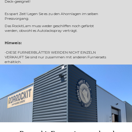
Deck-geeignet!
Es spart Zeit! Legen Sie es zu den Ahornlagen im selben
Pressvorgang.
Das RockitLam muss weder geschliffen noch gefärbt
werden, obwohl es Autolackspray verträgt.
Hinweis:
-DIESE FURNIERBLÄTTER WERDEN NICHT EINZELN
VERKAUFT Sie sind nur zusammen mit anderen Furniersets
erhältlich.
- wir versenden keine einzelnen Blätter.
Gebrauchsanweisung:
Verwenden Sie ausschließlich Titebond III (keinen
Kontaktkleber).
Verleimen Sie ein RockitLam Furnierblatt mit Ihren
Holzfurnieren und pressen Sie alles im TAP-Beutel für eine
feste Laminierung.
Pflege:
Hier gibt es nicht viel zu sagen, da es sich um hartes,