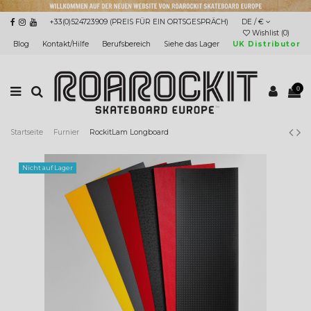
+33(0)524723909 (PREIS FÜR EIN ORTSGESPRÄCH)
DE / €
Wishlist (
0
)
Blog
Kontakt/Hilfe
Berufsbereich
Siehe das Lager
UK Distributor
0
Startseite
Furnier
RockitLam Longboard
Nicht auf Lager