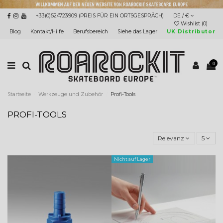
+33(0)524723909 (PREIS FÜR EIN ORTSGESPRÄCH)
DE / €
Wishlist (
0
)
Blog
Kontakt/Hilfe
Berufsbereich
Siehe das Lager
UK Distributor
0
Startseite
Werkzeuge und Zubehör
Profi-Tools
PROFI-TOOLS
Relevanz
5
Nicht auf Lager