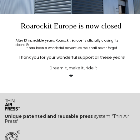
OK
Filter entfernen
Les + de Roarockit
Roarockit Europe is now closed
After 13 incredible years, Roarockit Europe is officially closing its
doors 😢
It has been a wonderful adventure, we shall never forget.
Canadian maple veneer
certified SFI with volume
discounts
Thank you for your wonderful support all these years!
Dream it, make it, ride it
❤️
The
parts
in our kits are
reusable &/or recyclable
Unique patented and reusable press
system "Thin Air
Press"