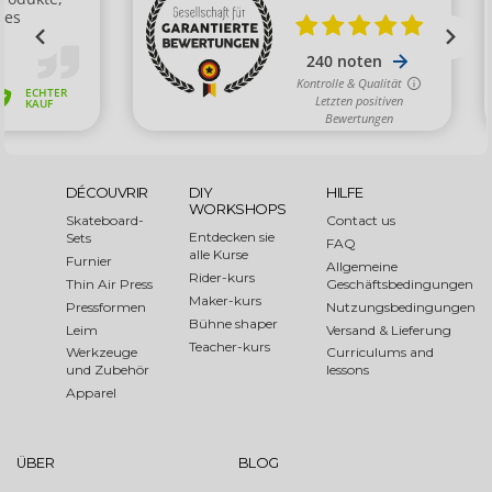
DÉCOUVRIR
DIY
HILFE
WORKSHOPS
Skateboard-
Contact us
Entdecken sie
Sets
FAQ
alle Kurse
Furnier
Allgemeine
Rider-kurs
Thin Air Press
Geschäftsbedingungen
Maker-kurs
Pressformen
Nutzungsbedingungen
Bühne shaper
Leim
Versand & Lieferung
Teacher-kurs
Werkzeuge
Curriculums and
und Zubehör
lessons
Apparel
ÜBER
BLOG
Über uns
Shaper of the Month