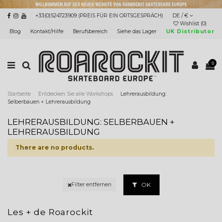
+33(0)524723909 (PREIS FÜR EIN ORTSGESPRÄCH)
DE / €
Wishlist (
0
)
Blog
Kontakt/Hilfe
Berufsbereich
Siehe das Lager
UK Distributor
0
Startseite
Entdecken Sie alle Workshops
Lehrerausbildung:
Selberbauen + Lehrerausbildung
LEHRERAUSBILDUNG: SELBERBAUEN +
LEHRERAUSBILDUNG
There are no products.
OK
Filter entfernen
Les + de Roarockit