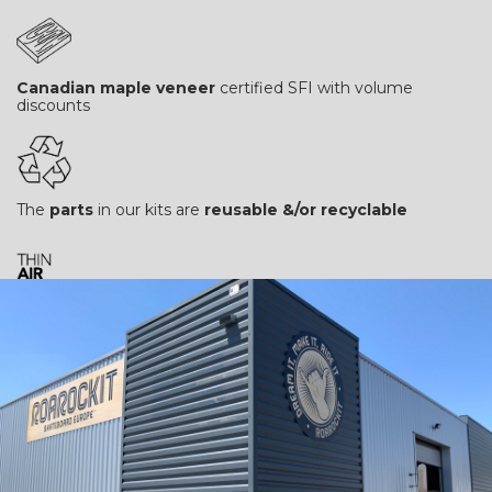
Canadian maple veneer
certified SFI with volume
discounts
The
parts
in our kits are
reusable &/or recyclable
Unique patented and reusable press
system "Thin Air
Press"
An eco responsable concept
for shapers, woodworkers,
schools and pros