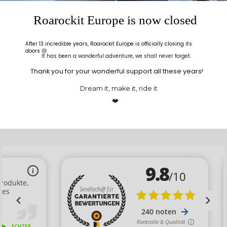
Roarockit Europe is now closed
ALLO
LIEFERUNG
ROAROCKIT
INFO
After 13 incredible years, Roarockit Europe is officially closing its
doors 😢
Eine Frage? Rufen Sie
Versand innerhalb von
It has been a wonderful adventure, we shall never forget.
uns an unter +33(0)5
48 Stunden
Thank you for your wonderful support all these years!
24 72 39 09
Im Handumdrehen zu
SICHERE
Montag bis Freitag 9-
Hause
TRANSAKTION
Dream it, make it, ride it
12 Uhr 2pm-5pm
SSL-Verschlüsselung
❤️
für alle Einkäufe