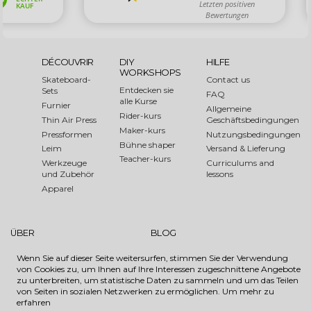
DÉCOUVRIR
DIY
HILFE
WORKSHOPS
Skateboard-
Contact us
Entdecken sie
Sets
FAQ
alle Kurse
Furnier
Allgemeine
Rider-kurs
Thin Air Press
Geschäftsbedingungen
Maker-kurs
Pressformen
Nutzungsbedingungen
Bühne shaper
Leim
Versand & Lieferung
Teacher-kurs
Werkzeuge
Curriculums and
und Zubehör
lessons
Apparel
ÜBER
BLOG
Über uns
Shaper of the Month
Wenn Sie auf dieser Seite weitersurfen, stimmen Sie der Verwendung
Medien
Evénements
von Cookies zu, um Ihnen auf Ihre Interessen zugeschnittene Angebote
Links
How to
zu unterbreiten, um statistische Daten zu sammeln und um das Teilen
von Seiten in sozialen Netzwerken zu ermöglichen.
Um mehr zu
Sustainable Forest Initiative
erfahren