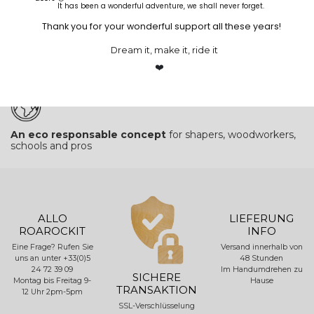
It has been a wonderful adventure, we shall never forget.
Thank you for your wonderful support all these years!
Dream it, make it, ride it
Unique patented and reusable press
system "Thin Air
Press"
❤️
An eco responsable concept
for shapers, woodworkers,
schools and pros
ALLO
LIEFERUNG
ROAROCKIT
INFO
Eine Frage? Rufen Sie
Versand innerhalb von
uns an unter +33(0)5
48 Stunden
24 72 39 09
Im Handumdrehen zu
SICHERE
Montag bis Freitag 9-
Hause
TRANSAKTION
12 Uhr 2pm-5pm
SSL-Verschlüsselung