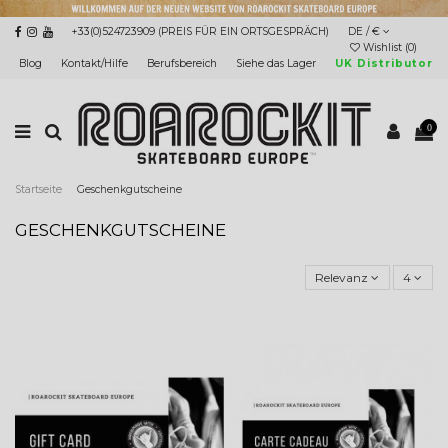
+33(0)524723909 (PREIS FÜR EIN ORTSGESPRÄCH)
DE / €
Wishlist (
0
)
Blog
Kontakt/Hilfe
Berufsbereich
Siehe das Lager
UK Distributor
0
Startseite
Geschenkgutscheine
GESCHENKGUTSCHEINE
Relevanz
4