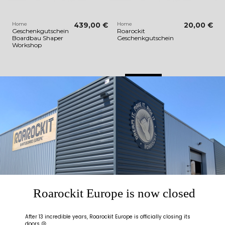
Home
439,00 €
Home
20,00 €
Geschenkgutschein
Roarockit
Boardbau Shaper
Geschenkgutschein
Workshop
OK
Filter entfernen
Les + de Roarockit
Canadian maple veneer
certified SFI with volume
discounts
Roarockit Europe is now closed
The
parts
in our kits are
reusable &/or recyclable
After 13 incredible years, Roarockit Europe is officially closing its
doors 😢