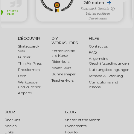
DÉCOUVRIR
DIY
HILFE
WORKSHOPS
Skateboard-
Contact us
Entdecken sie
Sets
FAQ
alle Kurse
Furnier
Allgemeine
Rider-kurs
Thin Air Press
Geschäftsbedingungen
Maker-kurs
Pressformen
Nutzungsbedingungen
Bühne shaper
Leim
Versand & Lieferung
Teacher-kurs
Werkzeuge
Curriculums and
und Zubehör
lessons
Apparel
ÜBER
BLOG
Über uns
Shaper of the Month
Medien
Evénements
Links
How to