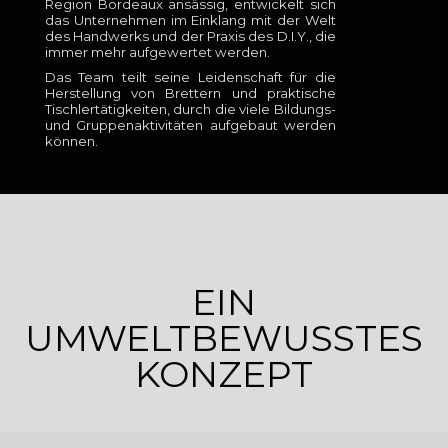
Region Bordeaux ansässig, entwickelt sich
das Unternehmen im Einklang mit der Welt
des Handwerks und der Praxis des D.I.Y., die
immer mehr aufgewertet werden.
Das Team teilt seine Leidenschaft für die
Herstellung von Brettern und praktische
Tischlertätigkeiten, durch die viele Bildungs-
und Gruppenaktivitäten aufgebaut werden
können.
EIN
UMWELTBEWUSSTES
KONZEPT