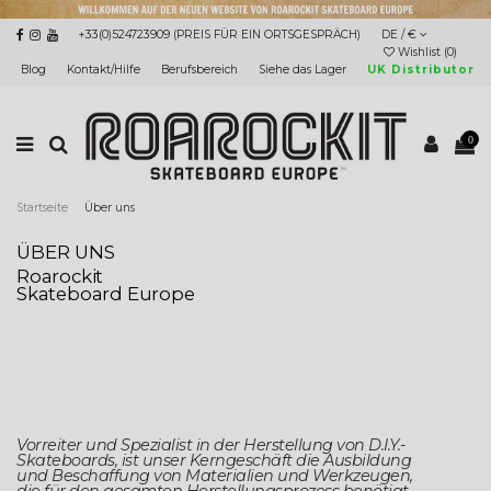
+33(0)524723909 (PREIS FÜR EIN ORTSGESPRÄCH)
DE / €
Wishlist (
0
)
Blog
Kontakt/Hilfe
Berufsbereich
Siehe das Lager
UK Distributor
0
Startseite
Über uns
ÜBER UNS
Roarockit
Skateboard Europe
Vorreiter und Spezialist in der Herstellung von D.I.Y.-
Skateboards, ist unser Kerngeschäft die Ausbildung
und Beschaffung von Materialien und Werkzeugen,