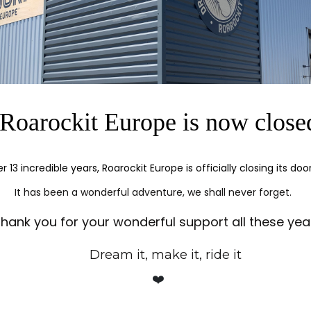
KIT
L
er +33(0)5 24 72
Versand
Im H
hr 2pm-5pm
SICHERE
TRANSAKTION
SSL-Verschlüsselung für alle
Einkäufe
Roarockit Europe is now close
er 13 incredible years, Roarockit Europe is officially closing its doo
It has been a wonderful adventure, we shall never forget.
hank you for your wonderful support all these yea
Dream it, make it, ride it
❤️