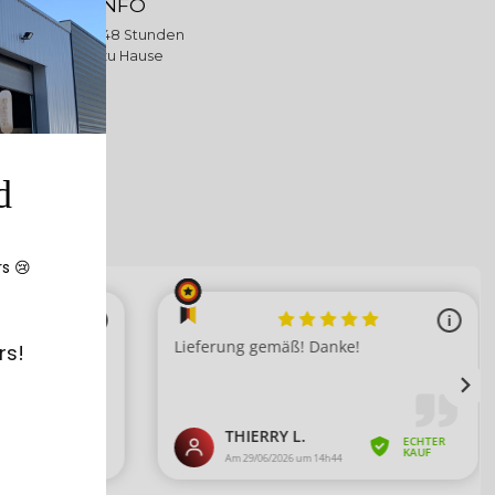
IEFERUNG INFO
 innerhalb von 48 Stunden
andumdrehen zu Hause
d
rs 😢
rs!