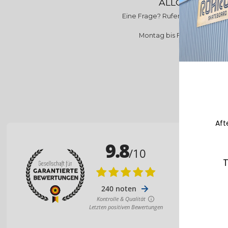
ALLO ROAROC
Eine Frage? Rufen Sie uns an unt
39 09
Montag bis Freitag 9-12 U
Aft
T