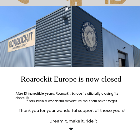
ALLO
PAIEMENT
INFO
ROAROCKIT
SÉCURISÉ
LIVRAISON
Une question ?
Cryptage SSL pour
Expédié sous 48h
Appelles-nous au
tout achat
ouvrées
+33(0)5 24 72 39 09
Chez vous en un rien
Du lundi au vendredi
de temps
9h-12h 14h-17h
Roarockit Europe is now closed
After 13 incredible years, Roarockit Europe is officially closing its
doors 😢
It has been a wonderful adventure, we shall never forget.
Thank you for your wonderful support all these years!
Dream it, make it, ride it
❤️