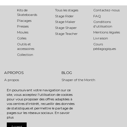
DÉCOUVRIR
ATELIERS DIY
AIDE
Kits de
Tous les stages
Contactez-nous
Skateboards
Stage Rider
FAQ
Placages
Stage Maker
Conditions
Presses
d'utilisation
Stage Shaper
Moules
Mentions légales
Stage Teacher
Colles
Livraison
Outils et
Cours
accessoires
pédagogiques
Collection
A PROPOS
BLOG
A propos
Shaper of the Month
Media
Evénements
En poursuivant votre navigation sur ce
Partenaires
Tutoriels
site, vous acceptez l'utilisation de cookies
SFI
pour vous proposer des offres adaptées à
vos centres d'intérêt, recueillir des données
de statistiques et permettre le partage de
pages sur les réseaux sociaux.
En savoir
plus
Site design
Planche Studio
Ⓒ ROAROCKIT SKATEBOARD
Accept