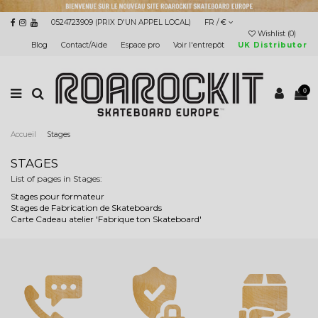
0524723909 (PRIX D'UN APPEL LOCAL)
FR / €
Wishlist (
0
)
Blog
Contact/Aide
Espace pro
Voir l'entrepôt
UK Distributor
0
Accueil
Stages
STAGES
List of pages in Stages:
Stages pour formateur
Stages de Fabrication de Skateboards
Carte Cadeau atelier 'Fabrique ton Skateboard'