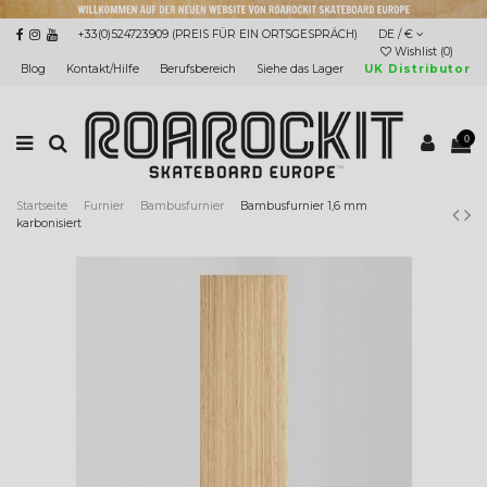
+33(0)524723909 (PREIS FÜR EIN ORTSGESPRÄCH)
DE / €
Wishlist (
0
)
Blog
Kontakt/Hilfe
Berufsbereich
Siehe das Lager
UK Distributor
0
Startseite
Furnier
Bambusfurnier
Bambusfurnier 1,6 mm
karbonisiert