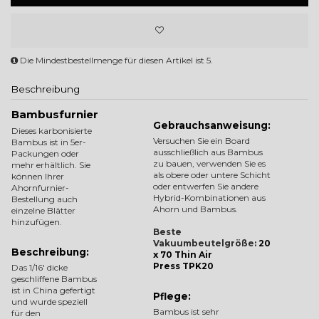
Die Mindestbestellmenge für diesen Artikel ist 5.
Beschreibung
Bambusfurnier
Gebrauchsanweisung:
Dieses karbonisierte
Versuchen Sie ein Board
Bambus ist in 5er-
ausschließlich aus Bambus
Packungen oder
zu bauen, verwenden Sie es
mehr erhältlich. Sie
als obere oder untere Schicht
können Ihrer
oder entwerfen Sie andere
Ahornfurnier-
Hybrid-Kombinationen aus
Bestellung auch
Ahorn und Bambus.
einzelne Blätter
hinzufügen.
Beste
Vakuumbeutelgröße:
20
Beschreibung:
x 70 Thin Air
Press TPK20
Das 1/16' dicke
geschliffene Bambus
ist in China gefertigt
Pflege:
und wurde speziell
Bambus ist sehr
für den