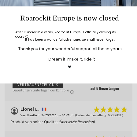
Reviews
No reviews
Roarockit Europe is now closed
Kunden-Bewertungen
After 13 incredible years, Roarockit Europe is officially closing its
doors 😢
It has been a wonderful adventure, we shall never forget.
Thank you for your wonderful support all these years!
BEWERTUNGEN ZU DIESEM PRODUKT
Dream it, make it, ride it
10
❤️
/10
VERTRAUENSZEUGNIS
auf 5 Bewertungen
Bewertungen unterliegen der Kontrolle
Lionel L.
Veröffentlicht 24/03/2026 um 16:47 Uhr
(Datum der Bestellung: 16/03/2026)
Produkt von hoher Qualität
(Übersetzte Rezension)