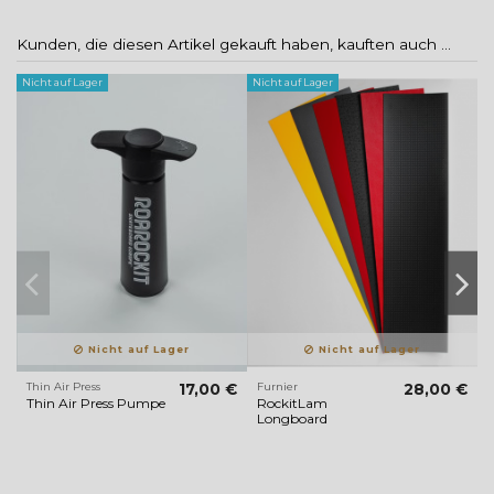
Kunden, die diesen Artikel gekauft haben, kauften auch ...
Nicht auf Lager
Nicht auf Lager
Nicht auf Lager
Nicht auf Lager
Thin Air Press
17,00 €
Furnier
28,00 €
N
Thin Air Press Pumpe
RockitLam
Longboard
S