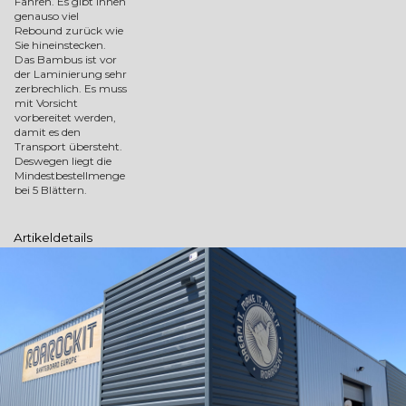
Fahren. Es gibt Ihnen
genauso viel
Rebound zurück wie
Sie hineinstecken.
Das Bambus ist vor
der Laminierung sehr
zerbrechlich. Es muss
mit Vorsicht
vorbereitet werden,
damit es den
Transport übersteht.
Deswegen liegt die
Mindestbestellmenge
bei 5 Blättern.
Artikeldetails
Größe
117 x 27 x 1,58 cm (105 x 46 x 1/16'')
Artikel-Nr.
BBC01
Auf Lager
38 Artikel
Marke