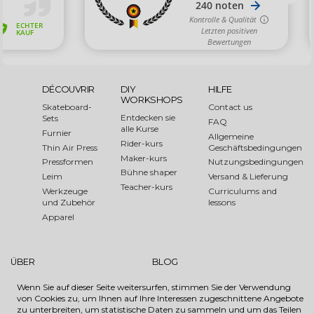
DÉCOUVRIR
DIY
HILFE
WORKSHOPS
Skateboard-
Contact us
Entdecken sie
Sets
FAQ
alle Kurse
Furnier
Allgemeine
Rider-kurs
Thin Air Press
Geschäftsbedingungen
Maker-kurs
Pressformen
Nutzungsbedingungen
Bühne shaper
Leim
Versand & Lieferung
Teacher-kurs
Werkzeuge
Curriculums and
und Zubehör
lessons
Apparel
ÜBER
BLOG
Über uns
Shaper of the Month
Wenn Sie auf dieser Seite weitersurfen, stimmen Sie der Verwendung
Medien
Evénements
von Cookies zu, um Ihnen auf Ihre Interessen zugeschnittene Angebote
Links
How to
zu unterbreiten, um statistische Daten zu sammeln und um das Teilen