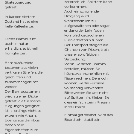
zerbrechlich. Splittern kann
Skateboardbau
vorkommen.
gefräst.
Auch ein schonender
Umgang wird
In karbonisiertem
wahrscheinlich zu
Zustand hat es eine
aufgespaltenen oder sogar
helle Kaffeefarbe.
entlang der Leimfugen
komplett gebrochenen
Dieses Bambus ist
Furnierblättern führen.
auch in natur
Der Transport steigert die
erhältlich, es ist hell
Chancen von Rissen, trotz
honigfarben.
unserer sorgfältigen
Verpackung.
Bambusfurniere
Wenn Sie diesen Stamm
bestehen aus vielen
bestellen, müssen Sie
vertikalen Streifen, die
höchstwahrscheinlich mit
geschliffen und
Rissen rechnen. Dennoch
zusammengeleimt
können Sie die Furniere
werden.
vollständig verwenden.
Der Bambusstamm
Bitte weisen Sie uns nicht
wird zu einer Dicke
auf Splitter hin. Kleben Sie
gefräst, die für starke
diese einfach beim Pressen
Biegungen geeignet
Ihres Boards.
ist, allerdings nicht so
Einmal getrocknet, wird das
extrem wie Ahorn.
Board sehr stabil sein.
Boards aus Bambus
haben tolle
Eigenschaften zum