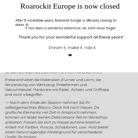
gefolgt von Schmirgeln und Auftragen der Veredelung
Roarockit Europe is now closed
auf das Board Ihrer Wahl (Board wird vorab von uns
gepresst).
Nehmen Sie Ihr handgemachtes Deck mit nach
After 13 incredible years, Roarockit Europe is officially closing its
Hause.
doors 😢
It has been a wonderful adventure, we shall never forget.
☐Verleimen & Pressen
☐Formen
Thank you for your wonderful support all these years!
☑Schmirgeln
☑Finishing
Dream it, make it, ride it
DAUER:
4h
❤️
TEILNEHMER:
ab 7 Jahre
Sie können auch als Elternteil mit Ihrem Kind kommen.
Preise enthalten die Materialien (Furnier und Leim), die
Verwendung von Werkzeug, Pressformen und
Vakuumbeutel. Hardware wie Räder, Achsen und Grifftape
sind nicht inbegriffen.
-> Nach dem Ende der Session nehmen Sie Ihr
selbstgemachtes Blanco-Deck mit nach Hause. Da
grafische Elemente viel Zeit in Anspruch nehmen,
können wir leider keinen Dekorations-Teil im Workshop
anbieten. Freuen Sie sich zu Hause auf eine kreative
Arbeit mit Farben, Poscas, Schablonen, usw. Holz bietet
einen hervorragenden Hintergrund für verschiedene
Grafik-Techniken.