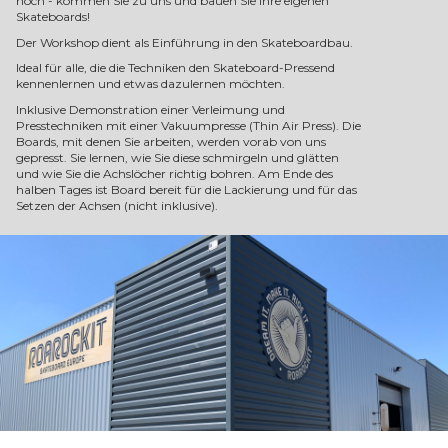
noch - kommen Sie zu uns und bauen Sie Ihre eigenen
Skateboards!
Der Workshop dient als Einführung in den Skateboardbau.
Ideal für alle, die die Techniken den Skateboard-Pressend
kennenlernen und etwas dazulernen möchten.
Inklusive Demonstration einer Verleimung und
Presstechniken mit einer Vakuumpresse (Thin Air Press). Die
Boards, mit denen Sie arbeiten, werden vorab von uns
gepresst. Sie lernen, wie Sie diese schmirgeln und glätten
und wie Sie die Achslöcher richtig bohren. Am Ende des
halben Tages ist Board bereit für die Lackierung und für das
Setzen der Achsen (nicht inklusive).
Folgende Boardkategorien sind möglich
(Auswahl über das Drop-Down-Menü):
Lil’Rockit
Replay
Street Deck 7 7/8'
Street Deck 8,5'
Longboard
Old School
Inhalt (4 Stunden):
Vollständige Demonstration des Boardbaus