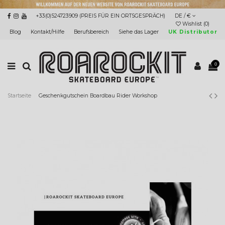
+33(0)524723909 (PREIS FÜR EIN ORTSGESPRÄCH)
DE / €
Wishlist (
0
)
Blog
Kontakt/Hilfe
Berufsbereich
Siehe das Lager
UK Distributor
0
Startseite
Geschenkgutschein Boardbau Rider Workshop