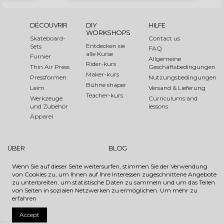
DÉCOUVRIR
DIY
HILFE
WORKSHOPS
Skateboard-
Contact us
Entdecken sie
Sets
FAQ
alle Kurse
Furnier
Allgemeine
Rider-kurs
Thin Air Press
Geschäftsbedingungen
Maker-kurs
Pressformen
Nutzungsbedingungen
Bühne shaper
Leim
Versand & Lieferung
Teacher-kurs
Werkzeuge
Curriculums and
und Zubehör
lessons
Apparel
ÜBER
BLOG
Über uns
Shaper of the Month
Wenn Sie auf dieser Seite weitersurfen, stimmen Sie der Verwendung
Medien
Evénements
von Cookies zu, um Ihnen auf Ihre Interessen zugeschnittene Angebote
Links
How to
zu unterbreiten, um statistische Daten zu sammeln und um das Teilen
von Seiten in sozialen Netzwerken zu ermöglichen.
Um mehr zu
Sustainable Forest Initiative
erfahren
Accept