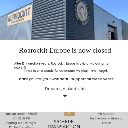
Stufen von Design, von Thumbnail-Entwürfen
bis zu finalen Layouts
Farbtheorie, Begriffe und Definitionen
Schriftarten, Handlettering
Symbole als Hinweise
Welche Methode nutze ich?
Roarockit Europe is now closed
Sprühfarbe (Lösungsmittel) oder Acrylfarbe
(wasserlöslich)
Holzbeizen verwenden
After 13 incredible years, Roarockit Europe is officially closing its
doors 😢
>
It has been a wonderful adventure, we shall never forget.
Thank you for your wonderful support all these years!
Dream it, make it, ride it
❤️
ALLO
LIEFERUNG
ROAROCKIT
INFO
Eine Frage? Rufen Sie
Versand innerhalb von
uns an unter +33(0)5
48 Stunden
24 72 39 09
Im Handumdrehen zu
SICHERE
Montag bis Freitag 9-
Hause
TRANSAKTION
12 Uhr 2pm-5pm