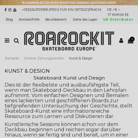
+33(0)524723909 (PREIS FÜR EIN ORTSGESPRÄCH)
DE / €
Wishlist (
0
)
Blog
Kontakt/Hilfe
Berufsbereich
Siehe das Lager
UK Distributor
0
Startseite
Sicherer Zahlungsverkehr
Kunst & Design
KUNST & DESIGN
Skateboard: Kunst und Design
Dies ist der flexibelste und ausbaufähigste Teil,
wenn man Skateboard-Deckbau in den Lehrplan
aufnimmt. Vom einfachen Designen und Bemalen
eines lackierten und geschliffenen Boards zur
tiefgreifenden Untersuchung der Geschichte, stellt
Skateboard-Kunst eine informationsreiche
Ressource zum Lernen und Diskutieren dar.
Künstlerische Sessions können schon vor dem
Deckbau beginnen und reichen sogar darüber
hinaus, wenn sie fertig sind und bereit, um in einer