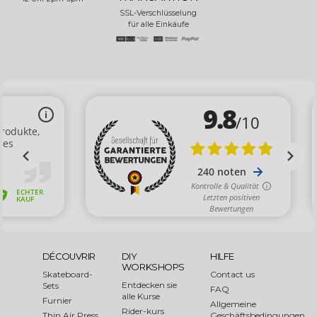
SSL-Verschlüsselung
für alle Einkäufe
DÉCOUVRIR
DIY
HILFE
WORKSHOPS
Skateboard-
Contact us
Entdecken sie
Sets
FAQ
alle Kurse
Furnier
Allgemeine
Rider-kurs
Thin Air Press
Geschäftsbedingungen