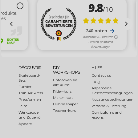
DÉCOUVRIR
DIY
HILFE
WORKSHOPS
Skateboard-
Contact us
Entdecken sie
Sets
FAQ
alle Kurse
Furnier
Allgemeine
Rider-kurs
Thin Air Press
Geschäftsbedingungen
Maker-kurs
Pressformen
Nutzungsbedingungen
Bühne shaper
Leim
Versand & Lieferung
Teacher-kurs
Werkzeuge
Curriculums and
und Zubehör
lessons
Apparel