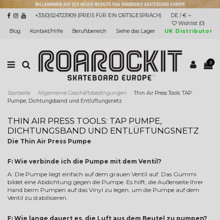
+33(0)524723909 (PREIS FÜR EIN ORTSGESPRÄCH)
DE / €
Wishlist (
0
)
Blog
Kontakt/Hilfe
Berufsbereich
Siehe das Lager
UK Distributor
0
Startseite
Allgemeine Geschäftsbedingungen
Thin Air Press Tools: TAP
Pumpe, Dichtungsband und Entlüftungsnetz
THIN AIR PRESS TOOLS: TAP PUMPE,
DICHTUNGSBAND UND ENTLÜFTUNGSNETZ
Die Thin Air Press Pumpe
F: Wie verbinde ich die Pumpe mit dem Ventil?
A: Die Pumpe liegt einfach auf dem grauen Ventil auf. Das Gummi
bildet eine Abdichtung gegen die Pumpe. Es hilft, die Außenseite Ihrer
Hand beim Pumpen auf das Vinyl zu legen, um die Pumpe auf dem
Ventil zu stabilisieren.
F: Wie lange dauert es, die Luft aus dem Beutel zu pumpen?