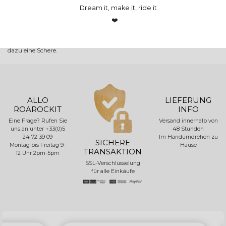
Ihrem Projekt haften bleibt, sobald Leim während des
Dream it, make it, ride it
Laminierungsprozesses auf das Material tropft.
❤️
F: Kann ich es zerschneiden?
A: Ja, es genügt, nur einen Teil Ihres Projekts zu bedecken. Verwenden Sie
dazu eine Schere.
ALLO
LIEFERUNG
ROAROCKIT
INFO
Eine Frage? Rufen Sie
Versand innerhalb von
uns an unter +33(0)5
48 Stunden
24 72 39 09
Im Handumdrehen zu
SICHERE
Montag bis Freitag 9-
Hause
TRANSAKTION
12 Uhr 2pm-5pm
SSL-Verschlüsselung
für alle Einkäufe