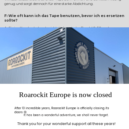
genug und sorgt dennoch für eine starke Abdichtung.
F: Wie oft kann ich das Tape benutzen, bevor ich es ersetzen
sollte?
A: Einige Kunden haben berichtet, dass sie das Band 40-50 mal
verwenden konnten. Jedoch entsprechen 15-20 Verwendungen eher dem
Durchschnitt.
F: Was muss ich tun, damit ich das Band noch häufiger
verwenden kann?
A: Wenn Sie den Papierstreifen wieder aufkleben, BEVOR Sie Ihre
Pressung aus dem Beutel nehmen, wird das Tape viel sauberer bleiben.
Denn wenn Sie Ihr Projekt herausnehmen und es über das klebrige Band
ziehen, werden Schaumstoffstücke, Leim und Sägespäne kleben bleiben.
TIPP: Entfernen Sie den Papierstreifen und legen Sie ihn vor dem
Verschließen in den Beutel. So wird er gleich zum Aufkleben für Sie
bereitliegen, bevor Sie Ihre Pressung herausnehmen.
Roarockit Europe is now closed
Thin Air Press Entlüftungsnetz
After 13 incredible years, Roarockit Europe is officially closing its
doors 😢
F: Was kann ich verwenden, wenn ich mein Entlüftungsnetz
It has been a wonderful adventure, we shall never forget.
nicht finden kann
Thank you for your wonderful support all these years!
A: Verwenden Sie ein ähnliches netzartiges Material, sofern es nicht an