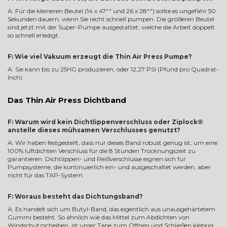
A: Für die kleineren Beutel (14 x 47"" und 26 x 28"") sollte es ungefähr 50
Sekunden dauern, wenn Sie recht schnell pumpen. Die größeren Beutel
sind jetzt mit der Super-Pumpe ausgestattet, welche die Arbeit doppelt
so schnell erledigt.
F: Wie viel Vakuum erzeugt die Thin Air Press Pumpe?
A: Sie kann bis zu 25HG produzieren, oder 12,27 PSI (Pfund pro Quadrat-
Inch)
Das Thin Air Press Dichtband
F: Warum wird kein Dichtlippenverschluss oder Ziplock®
anstelle dieses mühsamen Verschlusses genutzt?
A: Wir haben festgestellt, dass nur dieses Band robust genug ist, um eine
100% luftdichten Verschluss für die 8 Stunden Trocknungszeit zu
garantieren. Dichtlippen- und Reißverschlüsse eignen sich für
Pumpsysteme, die kontinuierlich ein- und ausgeschaltet werden, aber
nicht für das TAP-System.
F: Woraus besteht das Dichtungsband?
A: Es handelt sich um Butyl-Band, das eigentlich aus unausgehärtetem
Gummi besteht. So ähnlich wie das Mittel zum Abdichten von
Windschutzscheiben, ist unser Tape zum Öffnen und Schließen klebrig