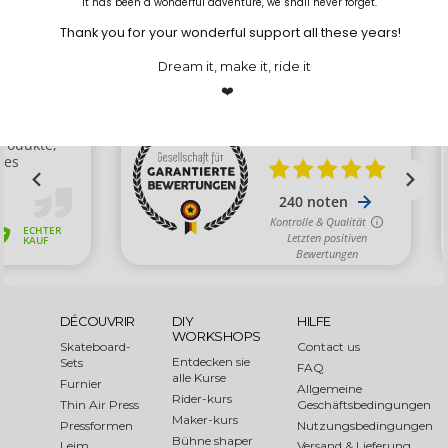
It has been a wonderful adventure, we shall never forget.
Thank you for your wonderful support all these years!
Dream it, make it, ride it
❤️
DÉCOUVRIR
DIY
HILFE
WORKSHOPS
Skateboard-
Contact us
Entdecken sie
Sets
FAQ
alle Kurse
Furnier
Allgemeine
Rider-kurs
Thin Air Press
Geschäftsbedingungen
Maker-kurs
Pressformen
Nutzungsbedingungen
Bühne shaper
Leim
Versand & Lieferung