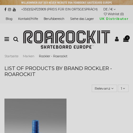
+33(0)524723909 (PREIS FÜR EIN ORTSGESPRÄCH)
DE / €
Wishlist (
0
)
Blog
Kontakt/Hilfe
Berufsbereich
Siehe das Lager
UK Distributor
0
Startseite
Marken
Rockler - Roarockit
LIST OF PRODUCTS BY BRAND ROCKLER -
ROAROCKIT
Relevanz
1