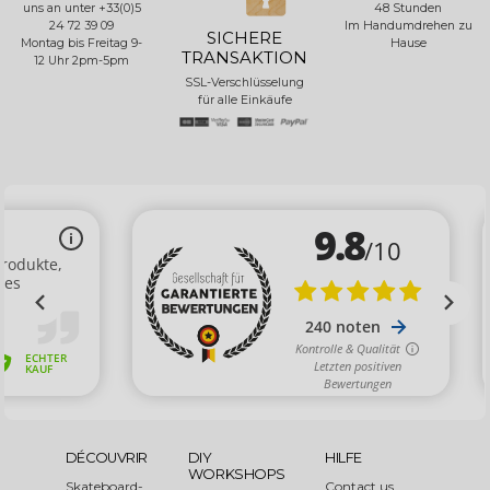
uns an unter +33(0)5
48 Stunden
24 72 39 09
Im Handumdrehen zu
SICHERE
Montag bis Freitag 9-
Hause
TRANSAKTION
12 Uhr 2pm-5pm
SSL-Verschlüsselung
für alle Einkäufe
DÉCOUVRIR
DIY
HILFE
WORKSHOPS
Skateboard-
Contact us