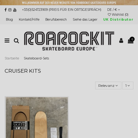
+33(0)524723909 (PREIS FÜR EIN ORTSGESPRÄCH)
DE / €
Wishlist (
0
)
Blog
Kontakt/Hilfe
Berufsbereich
Siehe das Lager
UK Distributor
0
Startseite
Skateboard-Sets
CRUISER KITS
Relevanz
1