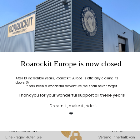
The
parts
in our kits are
reusable &/or recyclable
Unique patented and reusable press
system "Thin Air
Press"
Roarockit Europe is now closed
After 13 incredible years, Roarockit Europe is officially closing its
doors 😢
It has been a wonderful adventure, we shall never forget.
An eco responsable concept
for shapers, woodworkers,
schools and pros
Thank you for your wonderful support all these years!
Dream it, make it, ride it
❤️
ALLO
LIEFERUNG
ROAROCKIT
INFO
Eine Frage? Rufen Sie
Versand innerhalb von