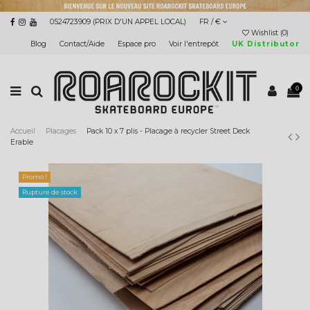
0524723909 (PRIX D'UN APPEL LOCAL)
FR / €
Wishlist (
0
)
Blog
Contact/Aide
Espace pro
Voir l'entrepôt
UK Distributor
0
Accueil
Placages
Pack 10 x 7 plis - Placage à recycler Street Deck
Erable
Promo !
Rupture de stock