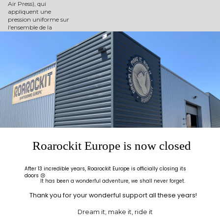
Air Press), qui
appliquent une
pression uniforme sur
l'ensemble de la
planche.
En assemblant
plusieurs couches de
1/16" de placage, vous
allez pouvoir créer des
courbes radicales, qui
vont ajouter de la
rigidité à votre planche.
L'assemblage
classique d'un sept
plis correspond à
l'empilement
Roarockit Europe is now closed
suivant:
Une face: pli
longitudinale.
After 13 incredible years, Roarockit Europe is officially closing its
doors 😢
Un core: pli
It has been a wonderful adventure, we shall never forget.
longitudinale.
Un crossband: pli
Thank you for your wonderful support all these years!
transversale.
Un core (appelé
Dream it, make it, ride it
aussi fibre neutre,