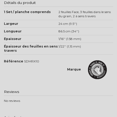
Détails du produit
1 Set / planche comprends
2 feuilles Face, 3 feuilles dans le sens
du grain, 2 à sens travers
Largeur
24 cm (9.5'')
Longueur
86.5 cm (34'')
Epaisseur
1/16'' (1.58 mm)
Épaisseur des feuilles en sens
1/22'' (1,15 mm)
travers
Référence
SDMRX10
Marque
Reviews
No reviews