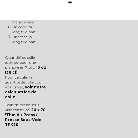
au centre de la
❤️
planche): pli
longitudinale.
Un crossband: pli
transversale.
Un core: pli
longitudinale.
Une face: pli
longitudinale.
Quantité de colle
estimée pour une
planche en 7 plis:
13 oz
(38 cl)
Pour calculer la
quantité de colle pour
voir projet,
voir notre
calculatrice de
colle.
Taille de presse sous-
vide conseillée:
20 x 70
'Thin Air Press /
Presse Sous-Vide
TPK20.