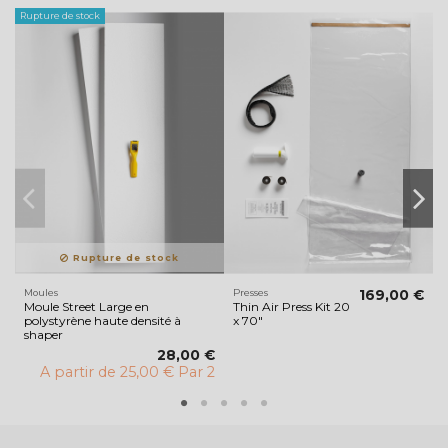
Rupture de stock
Ru
Rupture de stock
Moules
Presses
169,00 €
O
Moule Street Large en
Thin Air Press Kit 20
R
polystyrène haute densité à
x 70"
shaper
28,00 €
A partir de
25,00 € Par 2