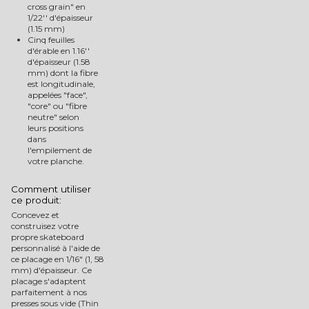
cross grain" en
1/22'' d'épaisseur
(1.15 mm)
Cinq feuilles
d'érable en 1.16''
d'épaisseur (1.58
mm) dont la fibre
est longitudinale,
appelées "face",
"core" ou "fibre
neutre" selon
leurs positions
dans
l'empilement de
votre planche.
Comment utiliser
ce produit:
Concevez et
construisez votre
propre skateboard
personnalisé à l'aide de
ce placage en 1/16" (1, 58
mm) d'épaisseur. Ce
placage s'adaptent
parfaitement à nos
presses sous vide (Thin