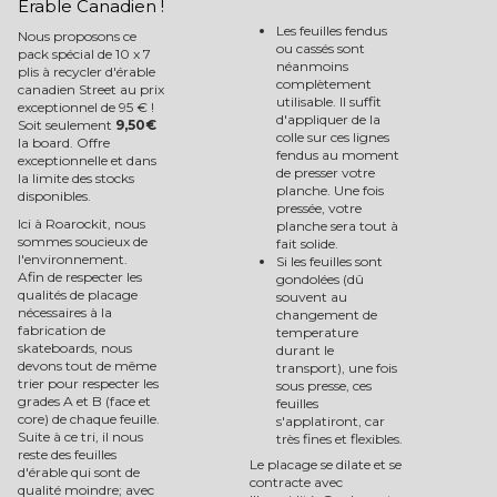
Erable Canadien !
Les feuilles fendus
Nous proposons ce
ou cassés sont
pack spécial de 10 x 7
néanmoins
plis à recycler d'érable
complètement
canadien Street au prix
utilisable. Il suffit
exceptionnel de 95 € !
d'appliquer de la
Soit seulement
9,50€
colle sur ces lignes
la board. Offre
fendus au moment
exceptionnelle et dans
de presser votre
la limite des stocks
planche. Une fois
disponibles.
pressée, votre
Ici à Roarockit, nous
planche sera tout à
sommes soucieux de
fait solide.
l'environnement.
Si les feuilles sont
Afin de respecter les
gondolées (dû
qualités de placage
souvent au
nécessaires à la
changement de
fabrication de
temperature
skateboards, nous
durant le
devons tout de même
transport), une fois
trier pour respecter les
sous presse, ces
grades A et B (face et
feuilles
core) de chaque feuille.
s'applatiront, car
Suite à ce tri, il nous
très fines et flexibles.
reste des feuilles
Le placage se dilate et se
d'érable qui sont de
contracte avec
qualité moindre; avec