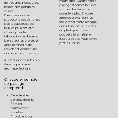
l'humidité. Gardez votre
de très gros noeuds, des
placage stockées loin des
fentes, très gondolés,
sources de chaleur, et
cassés.
poser le à plat. Si votre
Bien que nous les
zone de travail est très
proposons pas dans nos
sec, garder votre placage
packs classiques, ces
non utilisé emballé dans
feuilles peuvent être
du plastique (un sac
utilisés pour la
poubelle fera l'affaire)
fabrication de skates et
jusqu'à ce que vous soyez
bien d'autres projets et
prêt à l'utiliser.
ainsi permettre de
recycler et donner une
nouvelle vie au placage.
A noter que tous les plis
dans ce pack auront
des imperfections.
Chaque ensemble
de placage
comprend:
Deux feuilles
d'érable dont la
fibre est
transversale
appelées
"crossband ou