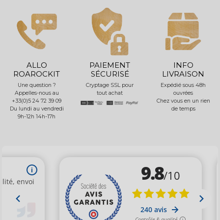
ALLO
PAIEMENT
INFO
ROAROCKIT
SÉCURISÉ
LIVRAISON
Une question ?
Cryptage SSL pour
Expédié sous 48h
Appelles-nous au
tout achat
ouvrées
+33(0)5 24 72 39 09
Chez vous en un rien
Du lundi au vendredi
de temps
9h-12h 14h-17h