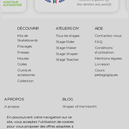
DÉCOUVRIR
ATELIERS DIY
AIDE
Kits de
Tous les stages
Contactez-nous
Skateboards
Stage Rider
FAQ
Placages
Stage Maker
Conditions
Presses
d'utilisation
Stage Shaper
Moules
Mentions légales
Stage Teacher
Colles
Livraison
Outils et
Cours
accessoires
pédagogiques
Collection
A PROPOS
BLOG
A propos
Shaper of the Month
Media
Evénements
En poursuivant votre navigation sur ce
Partenaires
Tutoriels
site, vous acceptez l'utilisation de cookies
SFI
pour vous proposer des offres adaptées à