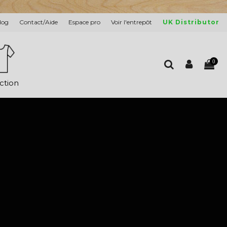
log
Contact/Aide
Espace pro
Voir l'entrepôt
UK Distributor
0
ction