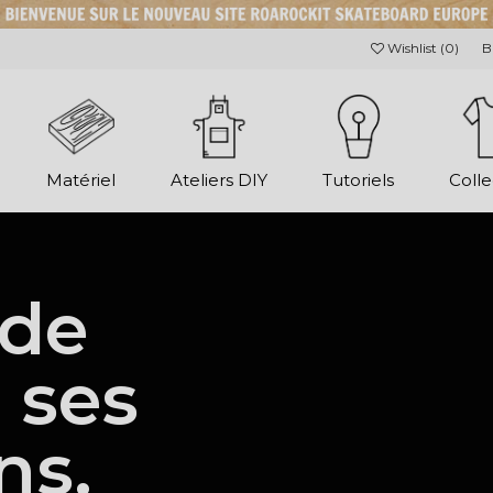
Wishlist (
0
)
B
Matériel
Ateliers DIY
Tutoriels
Colle
 de
 ses
ns.