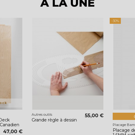
À LA UNE
-30%
ock
Autres outils
55,00 €
 Deck
Grande règle à dessin
 Canadien
Placage Ba
Placage 
47,00 €
1.6MM car