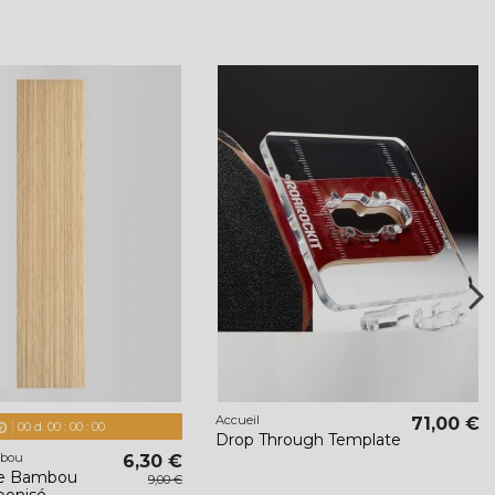
Accueil
71,00 €
00
d.
00
:
00
:
00
Drop Through Template
mbou
6,30 €
de Bambou
9,00 €
bonisé