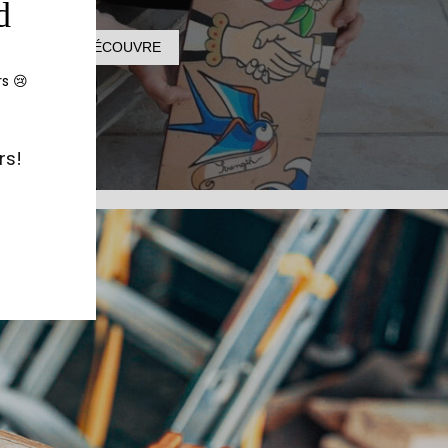
d
JE DÉCOUVRE
rs 😢
rs!