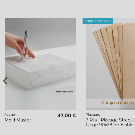
Rupture de stock
Rupture de st
Accueil
Placages
37,00 €
Mold Master
7 Plis - Placage Street
Large 90x28cm Erable