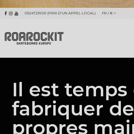
0524723909 (PRIX D'UN APPEL LOCAL)
FR / €
Il est temps
fabriquer de
propres mai