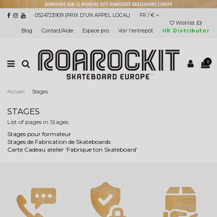
0524723909 (PRIX D'UN APPEL LOCAL)
FR / €
Wishlist (
0
)
Blog
Contact/Aide
Espace pro
Voir l'entrepôt
UK Distributor
0
Accueil
Stages
STAGES
List of pages in Stages:
Stages pour formateur
Stages de Fabrication de Skateboards
Carte Cadeau atelier 'Fabrique ton Skateboard'