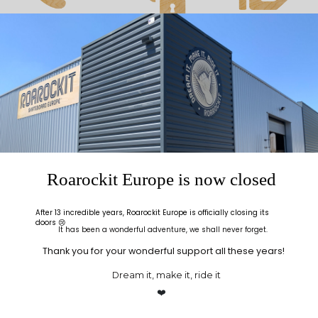
ALLO
PAIEMENT
INFO
ROAROCKIT
SÉCURISÉ
LIVRAISON
Une question ?
Cryptage SSL pour
Expédié sous 48h
Appelles-nous au
tout achat
ouvrées
+33(0)5 24 72 39 09
Chez vous en un rien
Du lundi au vendredi
de temps
9h-12h 14h-17h
Roarockit Europe is now closed
After 13 incredible years, Roarockit Europe is officially closing its
doors 😢
It has been a wonderful adventure, we shall never forget.
Thank you for your wonderful support all these years!
Dream it, make it, ride it
❤️