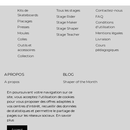
DÉCOUVRIR
ATELIERS DIY
AIDE
Kits de
Tous les stages
Contactez-nous
Skateboards
Stage Rider
FAQ
Placages
Stage Maker
Conditions
Presses
d'utilisation
Stage Shaper
Moules
Mentions légales
Stage Teacher
Colles
Livraison
Outils et
Cours
accessoires
pédagogiques
Collection
A PROPOS
BLOG
A propos
Shaper of the Month
Media
Evénements
En poursuivant votre navigation sur ce
Partenaires
Tutoriels
site, vous acceptez l'utilisation de cookies
SFI
pour vous proposer des offres adaptées à
vos centres d'intérêt, recueillir des données
de statistiques et permettre le partage de
pages sur les réseaux sociaux.
En savoir
plus
Site design
Planche Studio
Ⓒ ROAROCKIT SKATEBOARD
Accept