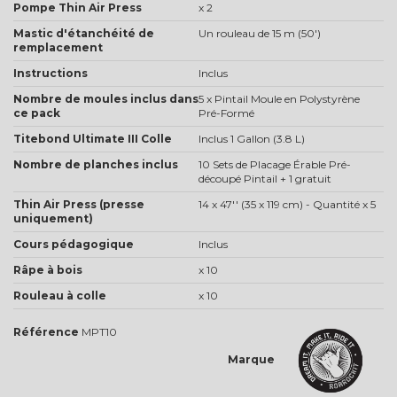
Pompe Thin Air Press
x 2
Mastic d'étanchéité de
Un rouleau de 15 m (50')
remplacement
Instructions
Inclus
Nombre de moules inclus dans
5 x Pintail Moule en Polystyrène
ce pack
Pré-Formé
Titebond Ultimate III Colle
Inclus 1 Gallon (3.8 L)
Nombre de planches inclus
10 Sets de Placage Érable Pré-
découpé Pintail + 1 gratuit
Thin Air Press (presse
14 x 47'' (35 x 119 cm) - Quantité x 5
uniquement)
Cours pédagogique
Inclus
Râpe à bois
x 10
Rouleau à colle
x 10
Référence
MPT10
Marque