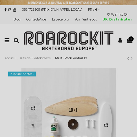
0524723909 (PRIX D'UN APPEL LOCAL)
FR / €
Wishlist (
0
)
Blog
Contact/Aide
Espace pro
Voir l'entrepôt
UK Distributor
0
Accueil
Kits de Skateboards
Multi-Pack Pintail 10
Rupture de stock