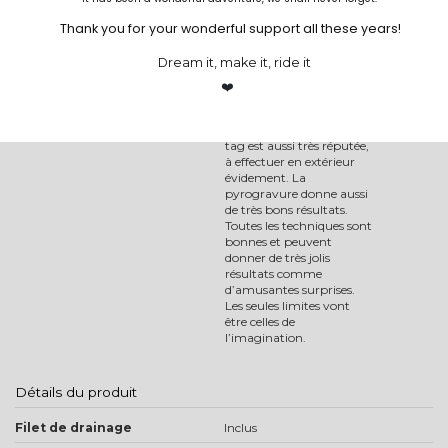
Quels types de
Thank you for your wonderful support all these years!
graphiques peuvent
être effectuer ?
Dream it, make it, ride it
Les plus grand succès ont
❤️
été réalisés avec la
peinture acrylique et avec
les pochoirs. La bombe de
tag est aussi très réputée,
à effectuer en extérieur
évidement. La
pyrogravure donne aussi
de très bons résultats.
Toutes les techniques sont
bonnes et peuvent
donner de très jolis
résultats comme
d’amusantes surprises.
Les seules limites vont
être celles de
l’imagination.
Détails du produit
Filet de drainage
Inclus