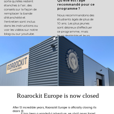
Qu’elle est l’âge
sorte qu'elles restent
recommandé pour ce
étanches à l'air, des
programme ?
conseils sur la façon de
remplacer la bande
Nous recommandons des
d'étanchéité et
étudiants âgés de plus de
l'entretien sont inclus
10 ans. Les plus jeunes
dans les instructions ou
sont désireux d’effectuer
voir les vidéos sur notre
ce programme, mais
blog ou sur youtube.
leurs dextérités et leurs
compétences ne sont
Le placage non-utilisé
souvent pas assez élevées
peut être stocké à plat
pour le faire.
dans un endroit à l’abri
de la chaleur.
Concernant les
graphiques ?
Nous ne disposons pas
d’imprimer avec nos
graphiques ou logo. Mais
ce qui rend cette activité
aussi intéressante est le
fait que les étudiants
peuvent customiser leurs
planches selon leurs
Roarockit Europe is now closed
envies. Impliquez la
section art de votre école
si vous n’êtes pas trop à
After 13 incredible years, Roarockit Europe is officially closing its
l’aise avec cette partie, ou
doors 😢
invité un artiste local.
It has been a wonderful adventure, we shall never forget.