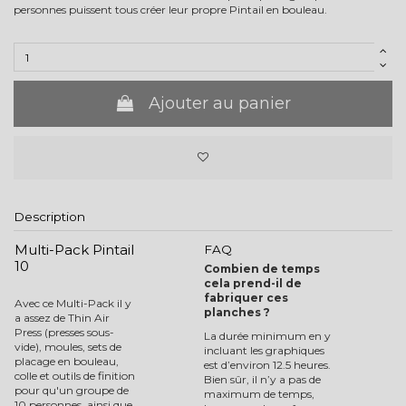
personnes puissent tous créer leur propre Pintail en bouleau.
Ajouter au panier
Description
Multi-Pack Pintail
FAQ
10
Combien de temps
cela prend-il de
fabriquer ces
Avec ce Multi-Pack il y
planches ?
a assez de Thin Air
Press (presses sous-
La durée minimum en y
vide), moules, sets de
incluant les graphiques
placage en bouleau,
est d’environ 12.5 heures.
colle et outils de finition
Bien sûr, il n’y a pas de
pour qu'un groupe de
maximum de temps,
10 personnes, ainsi que