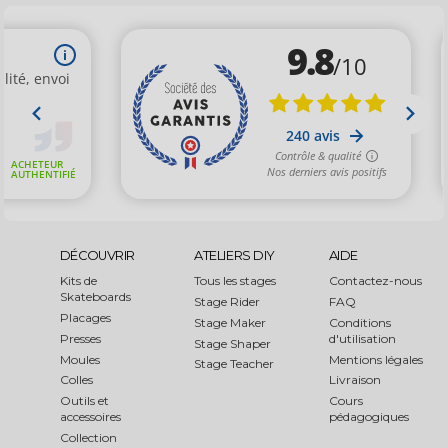
DÉCOUVRIR
ATELIERS DIY
AIDE
Kits de
Tous les stages
Contactez-nous
Skateboards
Stage Rider
FAQ
Placages
Stage Maker
Conditions
Presses
d'utilisation
Stage Shaper
Moules
Mentions légales
Stage Teacher
Colles
Livraison
Outils et
Cours
accessoires
pédagogiques
Collection