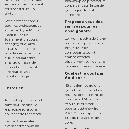
beaucoup de professeurs
leur encadrant puissent
continuent sur la partie
tous construire un
graphique durant le
pintail.
trimestre.
Spécialement conçu
Proposez-vous des
pour les professeurs et
remises pour les
encadrants, ce Multi-
enseignants ?
Pack 10 inclus
Le multi-pack a déjà une
également un cours
remise comprise dans le
pédagogique, ainsi
prix, si tous les
qu'un set de placage
composants du kit
supplémentaire, pour
étaient achetés
que la préparation,
séparément sur le site, le
ainsi qu'un essai de
prix serait bien supérieur.
fabrication puissent
être réalisés avant le
Quel est le coût par
début du projet.
étudiant ?
Etant donnée qu’une
Entretien
grande partie du kit est
réutilisable et hormis le
coût de la TAP et du
Toutes les parties du kit
moule, le prix par
sont réutilisables. Seul
étudiant est d’environ
le placage et la colle
29€. Cela comprend le
doivent être rachetées.
prix du placage et de la
Les TAP nécessitent
colle.
d’être entretenues de