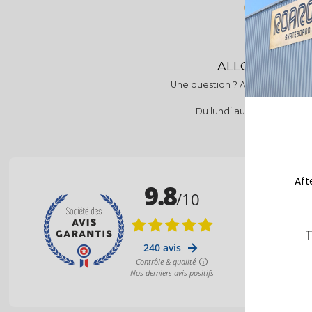
ALLO ROAROC
Une question ? Appelles-nous au
39 09
Du lundi au vendredi 9h-12
Aft
T