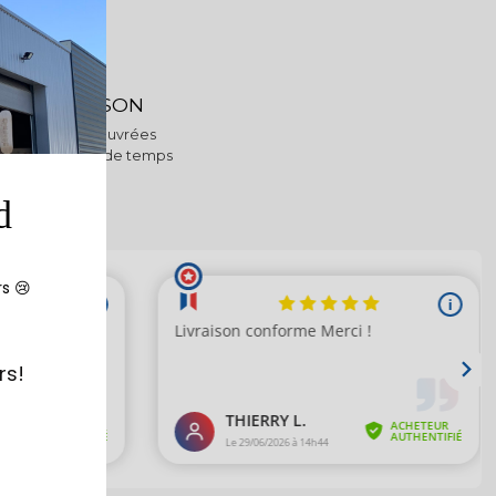
NFO LIVRAISON
dié sous 48h ouvrées
ous en un rien de temps
d
rs 😢
rs!