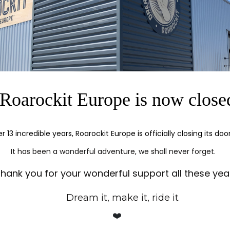
KIT
PAIEMENT SÉCURISÉ
I
 +33(0)5 24 72
Cryptage SSL pour tout achat
Expé
Chez v
h 14h-17h
Roarockit Europe is now close
er 13 incredible years, Roarockit Europe is officially closing its doo
It has been a wonderful adventure, we shall never forget.
hank you for your wonderful support all these yea
Dream it, make it, ride it
❤️