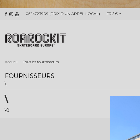
0524723909 (PRIX D'UN APPEL LOCAL)
FR / €
Accueil
Tous les fournisseurs
FOURNISSEURS
\
\
\0