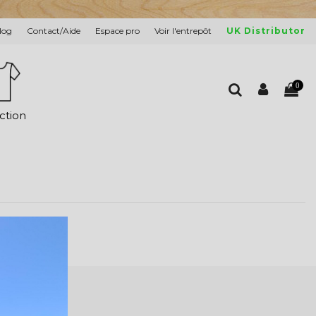
log
Contact/Aide
Espace pro
Voir l'entrepôt
UK Distributor
0
ction