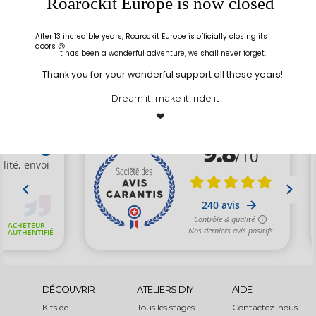
Roarockit Europe is now closed
ROAROCKIT
SÉCURISÉ
LIVRAISON
Une question ?
Cryptage SSL pour
Expédié sous 48h
After 13 incredible years, Roarockit Europe is officially closing its
Appelles-nous au
tout achat
ouvrées
doors 😢
+33(0)5 24 72 39 09
Chez vous en un rien
It has been a wonderful adventure, we shall never forget.
Du lundi au vendredi
de temps
9h-12h 14h-17h
Thank you for your wonderful support all these years!
Dream it, make it, ride it
❤️
DÉCOUVRIR
ATELIERS DIY
AIDE
Kits de
Tous les stages
Contactez-nous