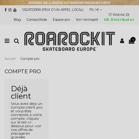
0524723909 (PRIX D'UN APPEL LOCAL)
FR / €
Wishlist (
0
)
Blog
Contact/Aide
Espace pro
Voir l'entrepôt
UK Distributor
0
Accueil
Compte pro
COMPTE PRO
Déjà
client
Vous avez déjà un
compte client pro
et vous êtes
connectés à votre
compte, cliquez
sur le lien ci-
dessous pour voir
nos offres de
placage en
grandes