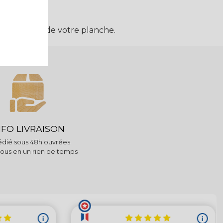
ofil coloré de votre planche.
NFO LIVRAISON
dié sous 48h ouvrées
ous en un rien de temps