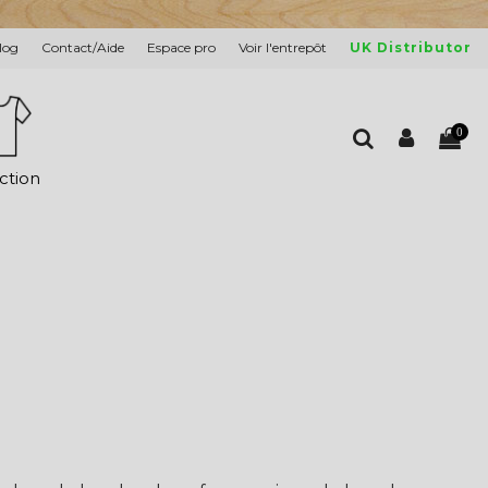
log
Contact/Aide
Espace pro
Voir l'entrepôt
UK Distributor
0
ction