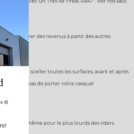
es tailles avec un Thin Air Press 14x47''. Voir nos sacs
us et générer des revenus à partir des autres
'eau) pour sceller toutes les surfaces, avant et après
d
ûr, n'oubliez pas de porter votre casque!
rs 😢
anche adapté même pour le plus lourds des riders.
rs!