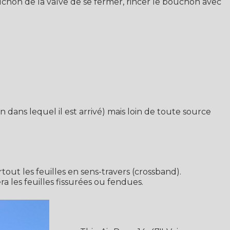
uchon de la valve de se fermer, rincer le bouchon avec
 dans lequel il est arrivé) mais loin de toute source
urtout les feuilles en sens-travers (crossband).
a les feuilles fissurées ou fendues.