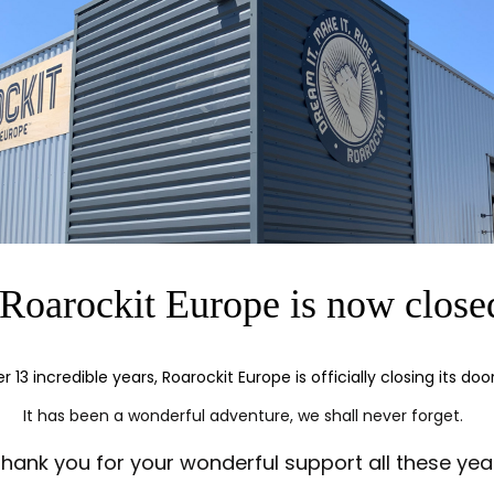
 que pouvez faire. Vous êtes limités à des projets de petit
et.
e faire plus d'une planche, construisez en une pour vo
rotégez votre planche de vernis pour extérieur à base d
Roarockit Europe is now close
rcer les trous de trucks, avec un forêt de 6 mm. Et bien s
er 13 incredible years, Roarockit Europe is officially closing its doo
e bonne qualité ?
It has been a wonderful adventure, we shall never forget.
ble en 1/16" d'épaisseur, permet le construction d'une pl
hank you for your wonderful support all these yea