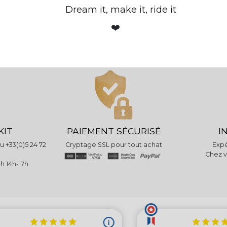
Dream it, make it, ride it
ement aller sur le dessus ?
❤️
ne couche extérieure aussi bien qu'intérieure pour un pr
KIT
PAIEMENT SÉCURISÉ
I
 +33(0)5 24 72
Cryptage SSL pour tout achat
Expé
Chez v
h 14h-17h