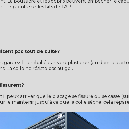
ent. La poussière et les débris peuvent empêcher le cap
ns fréquents sur les kits de TAP.
lisent pas tout de suite?
nc gardez-le emballé dans du plastique (ou dans le carton
. La colle ne résiste pas au gel.
fissurent?
 et il peux arriver que le placage se fissure ou se casse (s
le maintenir jusqu'à ce que la colle sèche, cela réparer
 ou des wakes?