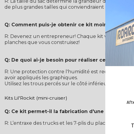
R: La taille du sac détermine la grandeur du projet vous
de plus grandes tailles qui conviendraient à votre proj
Q: Comment puis-je obtenir ce kit moins cher?
R: Devenez un entrepreneur! Chaque kit vous permet d
planches que vous construisez!
Q: De quoi ai-je besoin pour réaliser ce projet?
R: Une protection contre l'humidité est recommandé (p
avoir appliqués les graphiques.
Utilisez les trous percés sur le côté inférieur pour pe
Kits Lil'Rockit (mini-cruiser)
Aft
Q: Ce kit permet-il la fabrication d'une planche d
R: L’entraxe des trucks et les 7-plis du placage d'éra
T