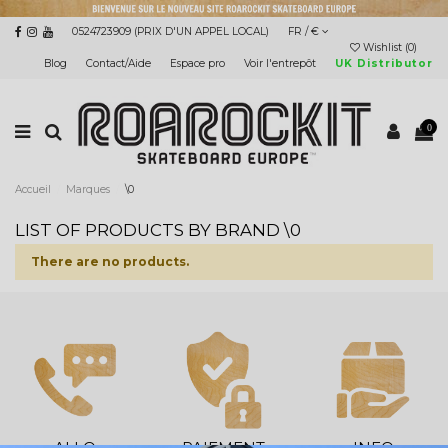
0524723909 (PRIX D'UN APPEL LOCAL)
FR / €
Wishlist (
0
)
Blog
Contact/Aide
Espace pro
Voir l'entrepôt
UK Distributor
0
Accueil
Marques
\0
LIST OF PRODUCTS BY BRAND \0
There are no products.
ALLO
PAIEMENT
INFO