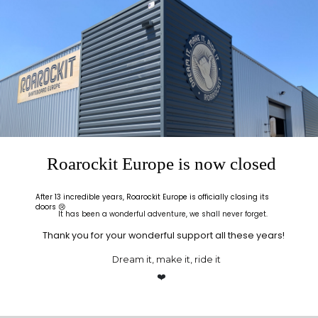
ROAROCKIT
SÉCURISÉ
LIVRAISON
Une question ?
Cryptage SSL pour
Expédié sous 48h
Appelles-nous au
tout achat
ouvrées
+33(0)5 24 72 39 09
Chez vous en un rien
Du lundi au vendredi
de temps
9h-12h 14h-17h
Roarockit Europe is now closed
After 13 incredible years, Roarockit Europe is officially closing its
doors 😢
It has been a wonderful adventure, we shall never forget.
Thank you for your wonderful support all these years!
Dream it, make it, ride it
❤️
DÉCOUVRIR
ATELIERS DIY
AIDE
Kits de
Tous les stages
Contactez-nous